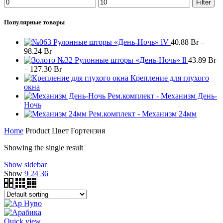
Filter
Популярные товары
Рулонные шторы «День-Ночь» lV
40.88
Br
–
98.24
Br
Рулонные шторы «День-Ночь» ll
43.89
Br
–
127.30
Br
Крепление для глухого
окна
Рем.комплект - Механизм День-
Ночь
Рем.комплект - Механизм 24мм
Home
Product Цвет
Гортензия
Showing the single result
Show sidebar
Show
9
24
36
Quick view